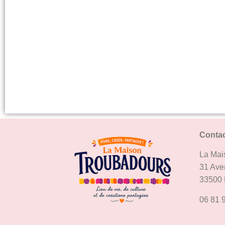
Conta
La Mai
31 Ave
33500 
06 81 